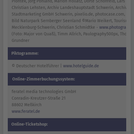
Piontek, Jörg Pohland, Marion Hollatz, Dörte Schönfeld, Lars Düri
Christian Lehsten, Archiv Landeshauptstadt Schwerin, Archiv
Stadtmarketing GmbH Schwerin, pixelio.de, photocase.com, fotol
Bild Naturpark Sernberger Seenland ©Mario Weikert, Tourismu
Mecklenburg-Schwerin, Christian Schmidtke -
www.photografikw
(Foto: Major von Quaß), Timm Allrich, Paulography500px, Thoma
Grundner
Piktogramme:
© Deutscher Hotelführer |
www.hotelguide.de
Online-Zimmerbuchungssystem:
feratel media technologies GmbH
Conradin-Kreutzer-Straße 21
88602 Meßkirch
www.feratel.de
Online-Ticketshop: