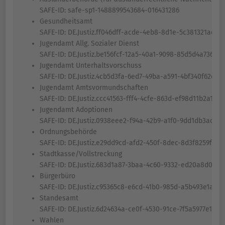
SAFE-ID: safe-sp1-1488899543684-016431286
Gesundheitsamt
SAFE-ID: DE.Justiz.ff046dff-acde-4eb8-8d1e-5c381321ae5c.
Jugendamt Allg. Sozialer Dienst
SAFE-ID: DE.Justiz.be156fcf-12a5-40a1-9098-85d5d4a73697.
Jugendamt Unterhaltsvorschuss
SAFE-ID: DE.Justiz.4cb5d3fa-6ed7-49ba-a591-4bf340f62d41.
Jugendamt Amtsvormundschaften
SAFE-ID: DE.Justiz.ccc41563-fff4-4cfe-863d-ef98d11b2a15.2
Jugendamt Adoptionen
SAFE-ID: DE.Justiz.0938eee2-f94a-42b9-a1f0-9dd1db3ac30a
Ordnungsbehörde
SAFE-ID: DE.Justiz.e29dd9cd-afd2-450f-8dec-8d3f8259f1ea
Stadtkasse/Vollstreckung
SAFE-ID: DE.Justiz.683d1a87-3baa-4c60-9332-ed20a8d051c
Bürgerbüro
SAFE-ID: DE.Justiz.c95365c8-e6cd-41b0-985d-a5b493e1aba5
Standesamt
SAFE-ID: DE.Justiz.6d24634a-ce0f-4530-91ce-7f5a5977e18a.
Wahlen