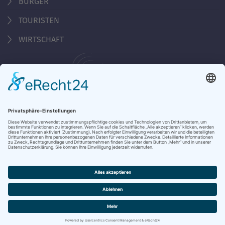
BÜRGER
TOURISTEN
WIRTSCHAFT
Behördennummer 115
KONTAKT
ÖFFNUNGSZEITEN
NOTRUFE & HOTLINES
JOBS
STADTANZEIGER
BROSCHÜREN
PRESSE
DATENSCHUTZ
IMPRESSUM
BARRIEREFREIHEIT
BANKVERBINDUNG