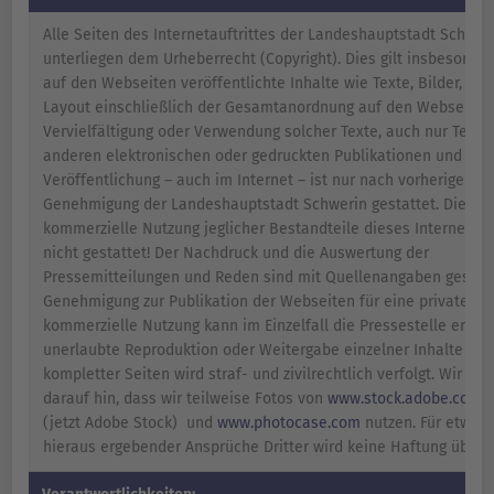
Alle Seiten des Internetauftrittes der Landeshauptstadt Schwer
unterliegen dem Urheberrecht (Copyright). Dies gilt insbesonder
auf den Webseiten veröffentlichte Inhalte wie Texte, Bilder, Gra
Layout einschließlich der Gesamtanordnung auf den Webseiten.
Vervielfältigung oder Verwendung solcher Texte, auch nur Teile 
anderen elektronischen oder gedruckten Publikationen und der
Veröffentlichung – auch im Internet – ist nur nach vorheriger sch
Genehmigung der Landeshauptstadt Schwerin gestattet. Die
kommerzielle Nutzung jeglicher Bestandteile dieses Internetauft
nicht gestattet! Der Nachdruck und die Auswertung der
Pressemitteilungen und Reden sind mit Quellenangaben gestatt
Genehmigung zur Publikation der Webseiten für eine private, ni
kommerzielle Nutzung kann im Einzelfall die Pressestelle erteil
unerlaubte Reproduktion oder Weitergabe einzelner Inhalte ode
kompletter Seiten wird straf- und zivilrechtlich verfolgt. Wir we
darauf hin, dass wir teilweise Fotos von
www.stock.adobe.com
,
(jetzt Adobe Stock) und
www.photocase.com
nutzen. Für etwaig
hieraus ergebender Ansprüche Dritter wird keine Haftung übe