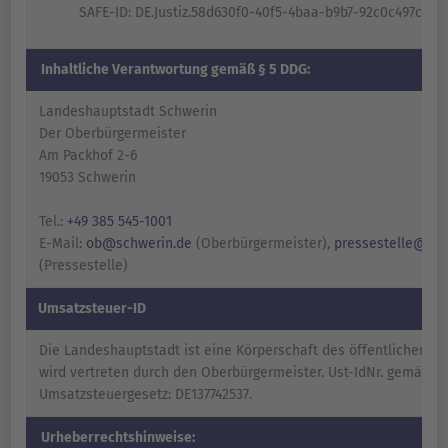
SAFE-ID: DE.Justiz.58d630f0-40f5-4baa-b9b7-92c0c497c0c4.
Inhaltliche Verantwortung gemäß § 5 DDG:
Landeshauptstadt Schwerin
Der Oberbürgermeister
Am Packhof 2-6
19053 Schwerin
Tel.:
+49 385 545-1001
E-Mail:
ob@schwerin.de
(Oberbürgermeister),
pressestelle@sch
(Pressestelle)
Umsatzsteuer-ID
Die Landeshauptstadt ist eine Körperschaft des öffentlichen Re
wird vertreten durch den Oberbürgermeister. Ust-IdNr. gemäß § 
Umsatzsteuergesetz: DE137742537.
Urheberrechtshinweise: