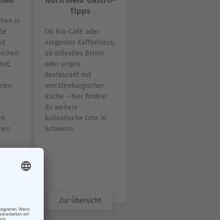
chen
Noch mehr Gastro-
Tipps
chen in
ße
Ob Bio-Café oder
it
elegantes Kaffeehaus,
eichen
ob stilvolles Bistro
bot,
oder uriges
Restaurant mit
äten
mecklenburgischer
Küche – hier findest
du weitere
en
kulinarische Orte in
inen
Schwerin.
ren
Zur Übersicht