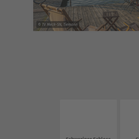
© TV Meck-SN, Tiemann