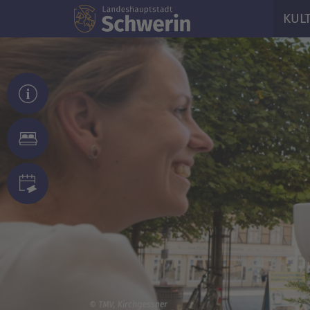
KUL
© TMV, Kirchgessner