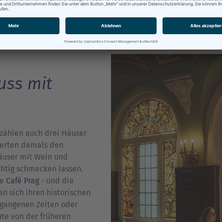
uss mit
zählen auch drei Häuser
eferten damals den
äuser mit Wein und
chtig schmecken lassen.
ge
Café Prag
- und die
n sich ihren historischen
gangenen Zeiten oder
ute von der früheren