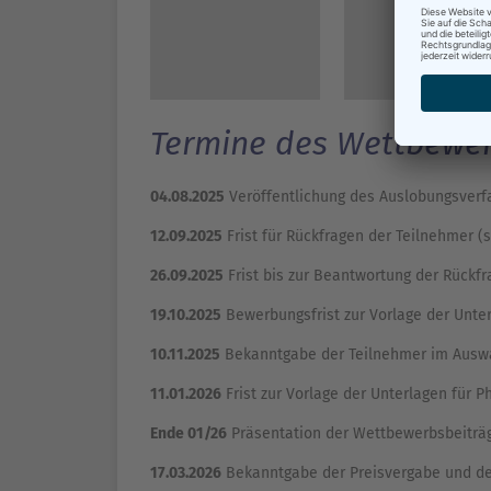
Termine des Wettbewer
04.08.2025
Veröffentlichung d
12.09.2025
Frist für Rückfragen der T
26.09.2025
Frist bis zur Beantwortung der
19.10.2025
Bewerbungsfrist zur Vorl
10.11.2025
Bekanntgabe der Teilnehmer
11.01.2026
Frist zur Vorlage de
Ende 01/26
Präsentation der Wettbewerbsbe
17.03.2026
Bekanntgabe der Preisver