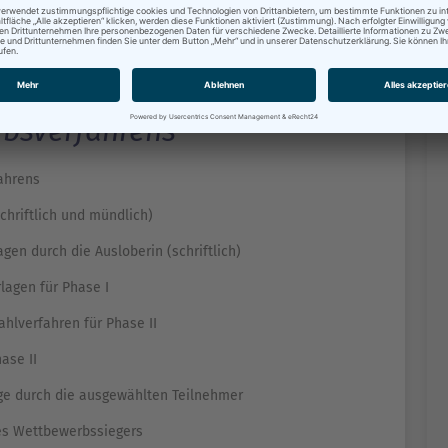
bsverfahrens
es Auslobungsverfahrens
eilnehmer (schriftlich und mündlich)
 Rückfragen durch die Ausloberin (schriftlich)
age der Unterlagen für Phase I
 im Auswahlverfahren für Phase II
r Unterlagen für Phase II
iträge durch die ausgewählten Teilnehmer
gabe und des Wettbewerbssiegers