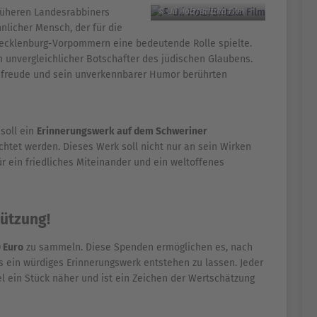
früheren Landesrabbiners
© Uli Holz/Britzka Film
nlicher Mensch, der für die
ecklenburg-Vorpommern eine bedeutende Rolle spielte.
 unvergleichlicher Botschafter des jüdischen Glaubens.
sfreude und sein unverkennbarer Humor berührten
soll ein
Erinnerungswerk auf dem Schweriner
ichtet werden. Dieses Werk soll nicht nur an sein Wirken
r ein friedliches Miteinander und ein weltoffenes
tützung!
 Euro
zu sammeln. Diese Spenden ermöglichen es, nach
 ein würdiges Erinnerungswerk entstehen zu lassen. Jeder
iel ein Stück näher und ist ein Zeichen der Wertschätzung