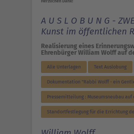
Herzlichen Dank!
A U S L O B U N G - 
Kunst im öffentlichen
Realisierung eines Erinnerungs
Ehrenbürger William Wolff auf 
Alle Unterlagen
Text Auslobung
Dokumentation "Rabbi Wolff - ein Gent
Pressemitteilung : Museumsneubau auf
Standortfestlegung für die Errichtung d
William Wolff