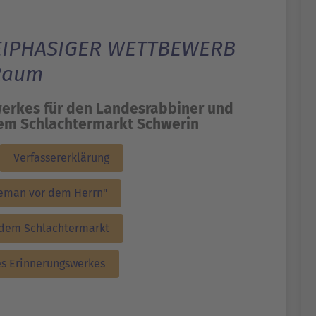
ZWEIPHASIGER WETTBEWERB
 Raum
werkes für den Landesrabbiner und
dem Schlachtermarkt Schwerin
Verfassererklärung
leman vor dem Herrn"
 dem Schlachtermarkt
es Erinnerungswerkes