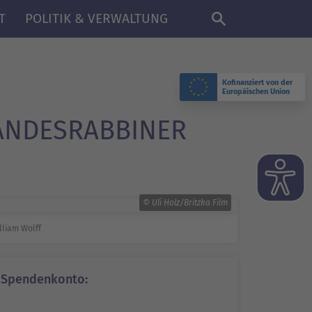
DE
T
POLITIK & VERWALTUNG
Kofinanziert von der
Europäischen Union
ANDESRABBINER
© Uli Holz/Britzka Film
lliam Wolff
Spendenkonto: