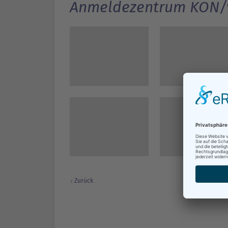
Anmeldezentrum KON/
Zurück