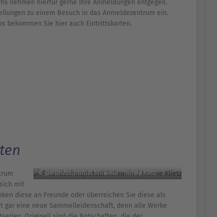
ums nehmen hierfür gerne Ihre Anmeldungen entgegen.
ellungen zu einem Besuch in das Anmeldezentrum ein.
s bekommen Sie hier auch Eintrittskarten.
ten
trum
© Landeshauptstadt Schwerin / Ivonne Klietz
sich mit
ken diese an Freunde oder überreichen Sie diese als
eht gar eine neue Sammelleidenschaft, denn alle Werke
tserien. Originell sind die Botschaften, die der