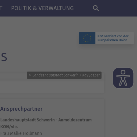
DE
T
POLITIK & VERWALTUNG
Kofinanziert von der
Europäischen Union
HS
© Landeshauptstadt Schwerin / Kay Jasper
Ansprechpartner
Landeshauptstadt Schwerin - Anmeldezentrum
KON/vhs
Frau Maike Hollmann