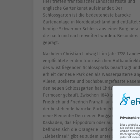
Hier treffen französischer Landschaftsstil und
englische Gartenkunst aufeinander: Der
Schlossgarten ist die bedeutendste barocke
Gartenanlage in Norddeutschland und entfaltet s
heutige Schweriner Schloss aus einer Burg hera
die nach und nach erweitert wurden. Besonders 
geprägt.
Nachdem Christian Ludwig II. im Jahr 1728 Lande
verpflichtete er den französischen Hofbaudirekt
des wüst liegenden Schlossparks beauftragt und h
erhielt der neue Park den als Wasserparterre an
Alleen, Boskette und buchsbaumgefasste Rasenmu
den neuen Schlossgarten hat Christian Ludwig 1
Permoser gekauft. Zwischen 1840 und 1852 arbei
Friedrich und Friedrich Franz II. an der Neuplan
der bestehende barocke Garten erhalten bleiben.
neue Elemente: Den neuen Burggarten, die vers
Kaskaden, das Hippodrom oder auch die Anlage d
befinden sich die Orangerie und die bis ins Was
„Liebesinsel“ gibt es zudem unter den Trauerwei