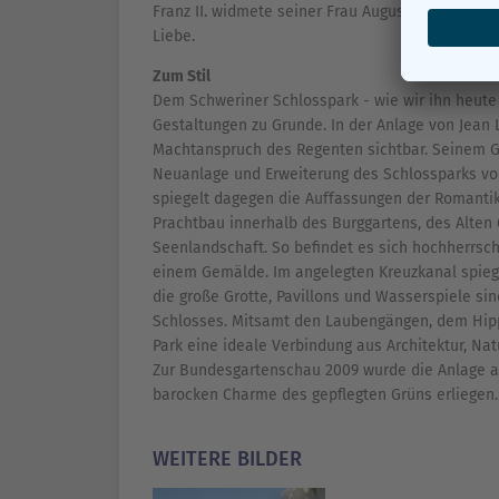
Franz II. widmete seiner Frau Auguste diese kle
Liebe.
Zum Stil
Dem Schweriner Schlosspark - wie wir ihn heute
Gestaltungen zu Grunde. In der Anlage von Jean 
Machtanspruch des Regenten sichtbar. Seinem Ge
Neuanlage und Erweiterung des Schlossparks vo
spiegelt dagegen die Auffassungen der Romantik 
Prachtbau innerhalb des Burggartens, des Alten
Seenlandschaft. So befindet es sich hochherrsch
einem Gemälde. Im angelegten Kreuzkanal spiegel
die große Grotte, Pavillons und Wasserspiele si
Schlosses. Mitsamt den Laubengängen, dem Hip
Park eine ideale Verbindung aus Architektur, Nat
Zur Bundesgartenschau 2009 wurde die Anlage a
barocken Charme des gepflegten Grüns erliegen.
WEITERE BILDER