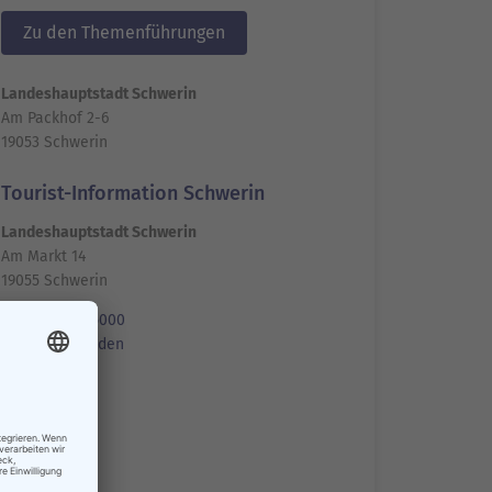
Zu den Themenführungen
Landeshauptstadt Schwerin
Am Packhof 2-6
19053 Schwerin
Tourist-Information Schwerin
Landeshauptstadt Schwerin
Am Markt 14
19055 Schwerin
0385 545-5000
E-Mail senden