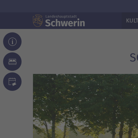
KUL
S