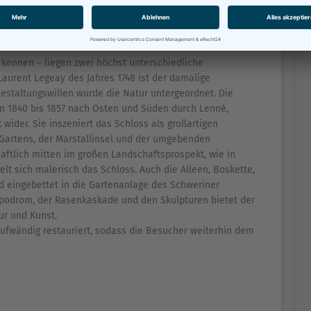
ine romantische Insel am Burggarten als Zeichen seiner
 kennen – liegen zwei höchst unterschiedliche
Laurent Legeay des Jahres 1748 ist der damalige
staltungswillen wurde die Natur untergeordnet. Die
n 1840 bis 1857 nach Osten und Süden durch Lenné,
wider. Sie inszeniert das Schloss als großartigen
 Gartens, der Marstallinsel und der umgebenden
aftlich mitten im großen Landschaftsprospekt, wie in
t sich malerisch das Schloss. Auch die Alleen, Boskette,
nd eingebettet in die Gartenanlage des Schweriner
podrom, der Rasenkaskade und den Skulpturen bietet der
ur und Kunst.
ufwändig restauriert, sodass die Besucher weiterhin dem