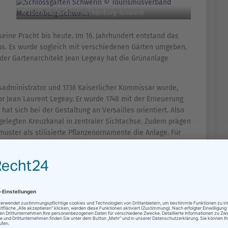
© Tourismusverband Mecklenburg-Schwerin
eine Pracht bis heute. Im 16. Jahrhundert entstand das
us. Es wurde sogleich mit verschiedenen Gärten umgeben,
der Gartenarchitekt Jean Legeay hat die Grünanlage
sadministrator und 1736 Kaiserlicher Kommissar wurde,
or Jean Laurent Legeay. Er wurde 1748 mit der Erneuerung
at sich bei der Gestaltung an Versailles orientiert. Also
gelegten Kreuzkanal in zentraler Sichtachse. Zudem prägen
ster als stilisierte Pflanzenornamente die Anlage. Für
4 Sandstein-Skulpturen des Dresdener Bildhauers Baltasar
tete Peter Joseph Lenné im Auftrag von Großherzog Paul
ung des Schweriner Schlossgartens. In seinen Plänen sollte
 Gleichzeitig umfasste die gravierende Erweiterung viele
chiedenen Nutzgärten mit Warm- und Kalthäusern, die
er Weintreibereien. Auf der Seeseite des Burggartens
ser des Schweriner Sees reichende Grotte. Auf der
den ein ruhiges Plätzchen zum Verweilen. Herzog Friedrich