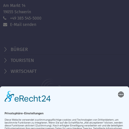
Am Markt 14
19055 Schwerin
+49 385 545-5000
E-Mail senden
BÜRGER
TOURISTEN
WIRTSCHAFT
Behördennummer 115
Öffnungszeiten Tourist-Information
Montag - Freitag 10:00 - 18:00 Uhr
Samstag, Sonntag, Feiertag 10:00 - 15:00 Uhr