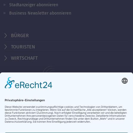
Stadtanzeiger abonnieren
Business Newsletter abonnieren
BÜRGER
TOURISTEN
WIRTSCHAFT
Behördennummer 115
KONTAKT
ÖFFNUNGSZEITEN
NOTRUFE & HOTLINES
JOBS
STADTANZEIGER
BROSCHÜREN
PRESSE
DATENSCHUTZ
IMPRESSUM
BARRIEREFREIHEIT