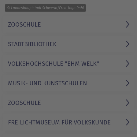
1/1
© Landeshauptstadt Schwerin/Fred-Ingo Pahl
ZOOSCHULE
STADT­BIBLIOTHEK
VOLKS­HOCHSCHULE "EHM WELK"
MUSIK- UND KUNST­SCHULEN
ZOOSCHULE
FREILICHT­MUSEUM FÜR VOLKSKUNDE