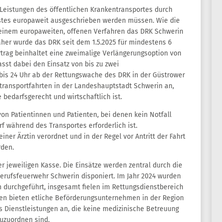
 Leistungen des öffentlichen Krankentransportes durch
tes europaweit ausgeschrieben werden müssen. Wie die
n einem europaweiten, offenen Verfahren das DRK Schwerin
her wurde das DRK seit dem 1.5.2025 für mindestens 6
ertrag beinhaltet eine zweimalige Verlängerungsoption von
sst dabei den Einsatz von bis zu zwei
 bis 24 Uhr ab der Rettungswache des DRK in der Güstrower
entransportfahrten in der Landeshauptstadt Schwerin an,
bedarfsgerecht und wirtschaftlich ist.
on Patientinnen und Patienten, bei denen kein Notfall
f während des Transportes erforderlich ist.
er Ärztin verordnet und in der Regel vor Antritt der Fahrt
rden.
er jeweiligen Kasse. Die Einsätze werden zentral durch die
Berufsfeuerwehr Schwerin disponiert. Im Jahr 2024 wurden
 durchgeführt, insgesamt fielen im Rettungsdienstbereich
en bieten etliche Beförderungsunternehmen in der Region
ls Dienstleistungen an, die keine medizinische Betreuung
uzuordnen sind.