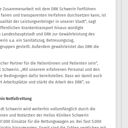
iche Zusammenarbeit mit dem DRK Schwerin fortführen
 fairen und transparenten Verfahren durchsetzen kann, ist
lität der Leistungserbringer in unserer Stadt“, sagt
ffentlichen Krankentransport hinaus würdigte
 Landeshauptstadt und DRK zur Gewährleistung des
in u.a. ein Sanitätszug, Betreuungszug,
gruppen gestellt. Außerdem gewährleistet das DRK die
cher Partner für die Patientinnen und Patienten sein“,
RK Schwerin. „Mit unserem erfahrenen Personal und den
e Bedingungen dafür bereitstellen. Dass wir damit auch
 Arbeitsplätze und stärkt die Arbeit des DRK“, so
in Notfallrettung
dt Schwerin wird weiterhin vollumfänglich durch die
nnen und Notärzten der Helios Kliniken Schwerin
7.000 Einsätze für die Rettungswagen an. Bei fast 5.000
ärztin hinzugezogen. Damit sind die Zahlen verglichen mit