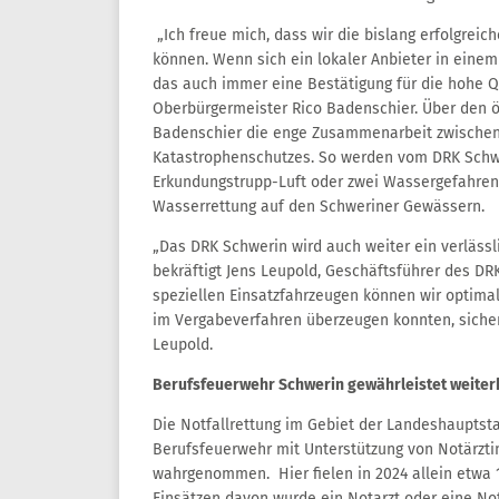
„Ich freue mich, dass wir die bislang erfolgre
können. Wenn sich ein lokaler Anbieter in einem
das auch immer eine Bestätigung für die hohe Qua
Oberbürgermeister Rico Badenschier. Über den ö
Badenschier die enge Zusammenarbeit zwischen
Katastrophenschutzes. So werden vom DRK Schwer
Erkundungstrupp-Luft oder zwei Wassergefahren
Wasserrettung auf den Schweriner Gewässern.
„Das DRK Schwerin wird auch weiter ein verlässli
bekräftigt Jens Leupold, Geschäftsführer des D
speziellen Einsatzfahrzeugen können wir optimal
im Vergabeverfahren überzeugen konnten, sichert
Leupold.
Berufsfeuerwehr Schwerin gewährleistet weiterh
Die Notfallrettung im Gebiet der Landeshauptsta
Berufsfeuerwehr mit Unterstützung von Notärzti
wahrgenommen. Hier fielen in 2024 allein etwa 1
Einsätzen davon wurde ein Notarzt oder eine Not