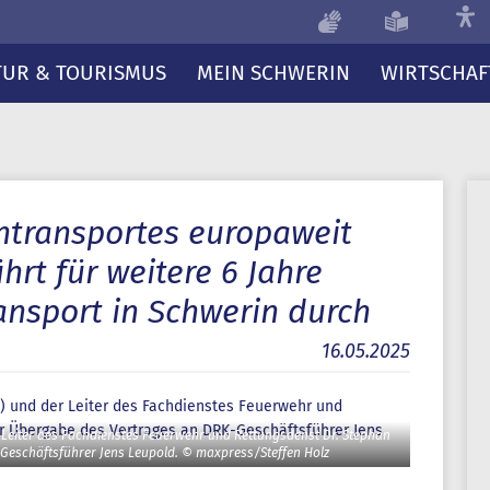
TUR & TOURISMUS
MEIN SCHWERIN
WIRTSCHAF
ntransportes europaweit
rt für weitere 6 Jahre
ansport in Schwerin durch
16.05.2025
r Leiter des Fachdienstes Feuerwehr und Rettungsdenst Dr. Stephan
-Geschäftsführer Jens Leupold. © maxpress/Steffen Holz