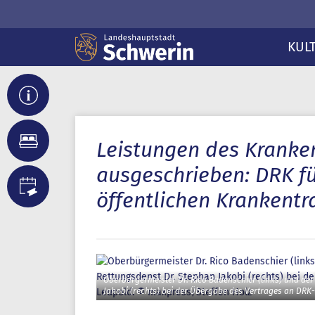
KUL
Leistungen des Kranke
ausgeschrieben: DRK füh
öffentlichen Krankentr
Oberbürgermeister Dr. Rico Badenschier (links) und de
Jakobi (rechts) bei der Übergabe des Vertrages an DRK