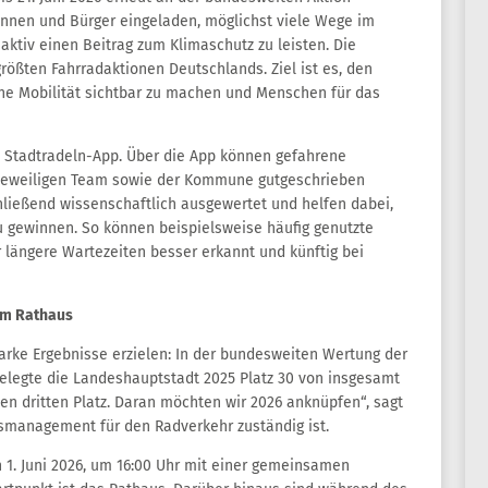
erinnen und Bürger eingeladen, möglichst viele Wege im
aktiv einen Beitrag zum Klimaschutz zu leisten. Die
ößten Fahrradaktionen Deutschlands. Ziel ist es, den
iche Mobilität sichtbar zu machen und Menschen für das
ie Stadtradeln-App. Über die App können gefahrene
 jeweiligen Team sowie der Kommune gutgeschrieben
ließend wissenschaftlich ausgewertet und helfen dabei,
u gewinnen. So können beispielsweise häufig genutzte
 längere Wartezeiten besser erkannt und künftig bei
 am Rathaus
arke Ergebnisse erzielen: In der bundesweiten Wertung der
elegte die Landeshauptstadt 2025 Platz 30 von insgesamt
n dritten Platz. Daran möchten wir 2026 anknüpfen“, sagt
smanagement für den Radverkehr zuständig ist.
n 1. Juni 2026, um 16:00 Uhr mit einer gemeinsamen