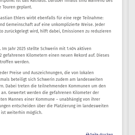
artpunkt ist das Rathaus. Darüber hinaus sind während des
 Touren geplant.
stian Ehlers wirbt ebenfalls für eine rege Teilnahme:
nd Gemeinschaft auf eine unkomplizierte Weise. Jeder
o zurückgelegt wird, hilft dabei, Emissionen zu reduzieren
Im Jahr 2025 stellte Schwerin mit 1.404 aktiven
2 gefahrenen Kilometern einen neuen Rekord auf. Dieses
rtroffen werden.
der Preise und Auszeichnungen, die von lokalen
stmals beteiligt sich Schwerin zudem am landesweiten
n. Dabei treten die teilnehmenden Kommunen um den
 an. Gewertet werden die gefahrenen Kilometer der
chsten Mannes einer Kommune – unabhängig von ihrer
tungen entscheiden über die Platzierung im landesweiten
ist weiterhin möglich.
Seite drucken