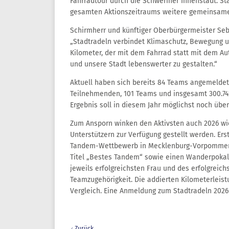
Fahrradtour durch die Schweriner Innenstadt. St
gesamten Aktionszeitraums weitere gemeinsame
Schirmherr und künftiger Oberbürgermeister Seba
„Stadtradeln verbindet Klimaschutz, Bewegung u
Kilometer, der mit dem Fahrrad statt mit dem Aut
und unsere Stadt lebenswerter zu gestalten.“
Aktuell haben sich bereits 84 Teams angemeldet. 
Teilnehmenden, 101 Teams und insgesamt 300.74
Ergebnis soll in diesem Jahr möglichst noch übe
Zum Ansporn winken den Aktivsten auch 2026 wie
Unterstützern zur Verfügung gestellt werden. Er
Tandem-Wettbewerb in Mecklenburg-Vorpommer
Titel „Bestes Tandem“ sowie einen Wanderpokal
jeweils erfolgreichsten Frau und des erfolgrei
Teamzugehörigkeit. Die addierten Kilometerleis
Vergleich. Eine Anmeldung zum Stadtradeln 2026 
Zurück