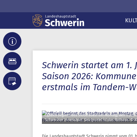
KUL
Schwerin startet am 1. 
Saison 2026: Kommune
erstmals im Tandem-W
Offiziell beginnt das Stadtradeln am Montag, den 1. Ju
Schweriner Innenstadt. Startpunkt ist das Rathaus. © K
Die Landeshauptstadt Schwerin nimmt vom 01. bi