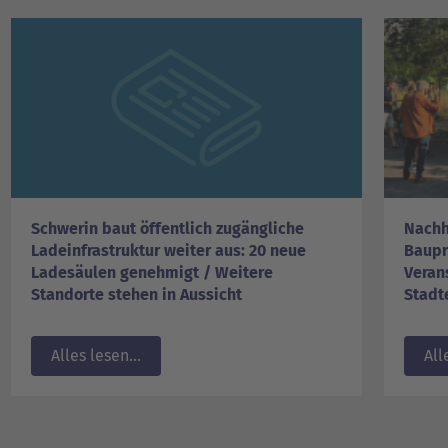
Schwerin baut öffentlich zugängliche
Nachh
Ladeinfrastruktur weiter aus: 20 neue
Baupr
Ladesäulen genehmigt / Weitere
Veran
Standorte stehen in Aussicht
Stadt
Alles lesen...
All